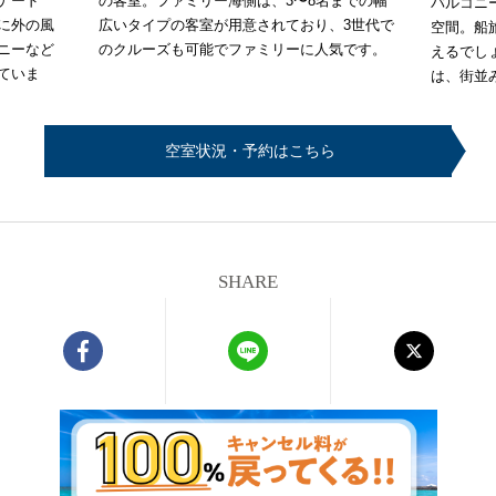
ナード
の客室。ファミリー海側は、3〜8名までの幅
バルコニ
に外の風
広いタイプの客室が用意されており、3世代で
空間。船
ニーなど
のクルーズも可能でファミリーに人気です。
えるでし
ていま
は、街並
空室状況・予約はこちら
SHARE