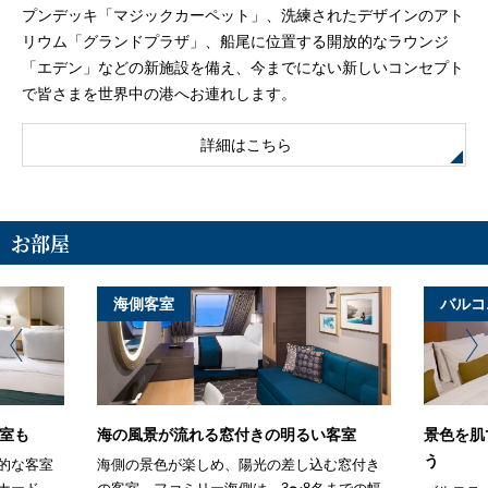
プンデッキ「マジックカーペット」、洗練されたデザインのアト
リウム「グランドプラザ」、船尾に位置する開放的なラウンジ
「エデン」などの新施設を備え、今までにない新しいコンセプト
で皆さまを世界中の港へお連れします。
詳細はこちら
お部屋
海側客室
バルコ
室も
海の風景が流れる窓付きの明るい客室
景色を肌
う
的な客室
海側の景色が楽しめ、陽光の差し込む窓付き