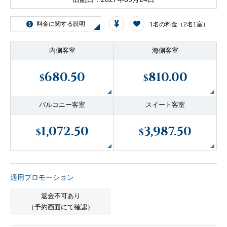
客船のご案内
料金に関する説明
1名の料金（2名1室）
寄港地ガイド
内側客室
海側客室
680.50
810.00
$
$
トピックス
パンフレット
バルコニー客室
スイート客室
ご予約後の流れ
お問い合わせ
1,072.50
3,987.50
$
$
セレブリティクルーズの世
よくあるご質問
界
適用プロモーション
返金不可あり
（予約画面にて確認）