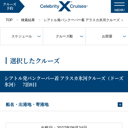
クルーズ
予約
TOP
検索結果
シアトル発バンクーバー着 アラスカ氷河クルーズ（ド
スケジュール
クルーズ船
お部屋
マイページ
メルマガ登録
選択したクルーズ
クルーズ検索
シアトル発バンクーバー着 アラスカ氷河クルーズ（ドーズ
氷河） 7泊8日
キャンペーン・特集
クルーズの楽しみ方
船名・出港地・寄港地
船内へようこそ
出航日：2027年09月24日