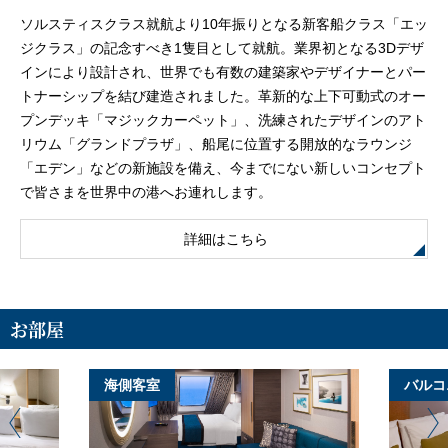
ソルスティスクラス就航より10年振りとなる新客船クラス「エッ
ジクラス」の記念すべき1隻目として就航。業界初となる3Dデザ
インにより設計され、世界でも有数の建築家やデザイナーとパー
トナーシップを結び建造されました。革新的な上下可動式のオー
プンデッキ「マジックカーペット」、洗練されたデザインのアト
リウム「グランドプラザ」、船尾に位置する開放的なラウンジ
「エデン」などの新施設を備え、今までにない新しいコンセプト
で皆さまを世界中の港へお連れします。
詳細はこちら
お部屋
海側客室
バルコ