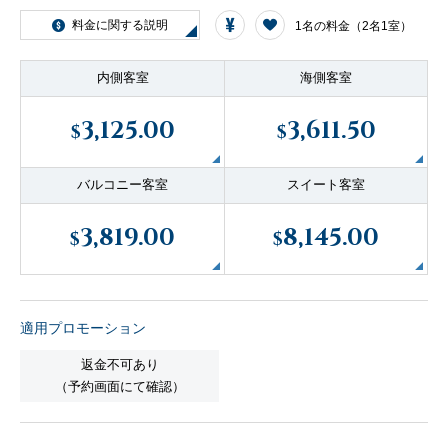
客船のご案内
料金に関する説明
1名の料金（2名1室）
内側客室
海側客室
寄港地ガイド
3,125.00
3,611.50
$
$
トピックス
パンフレット
バルコニー客室
スイート客室
3,819.00
8,145.00
ご予約後の流れ
お問い合わせ
$
$
セレブリティクルーズの世
よくあるご質問
界
適用プロモーション
返金不可あり
（予約画面にて確認）