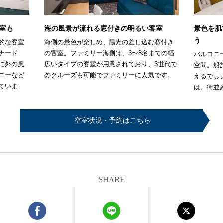
室も
海の風景が流れる窓付きの明るい客室
景色を肌
う
的な客室
海側の景色が楽しめ、陽光の差し込む窓付き
ナード
の客室。ファミリー海側は、3〜8名までの幅
バルコニ
に外の風
広いタイプの客室が用意されており、3世代で
空間。船
ニーなど
のクルーズも可能でファミリーに人気です。
えるでし
ていま
は、街並
空室状況・予約はこちら
SHARE