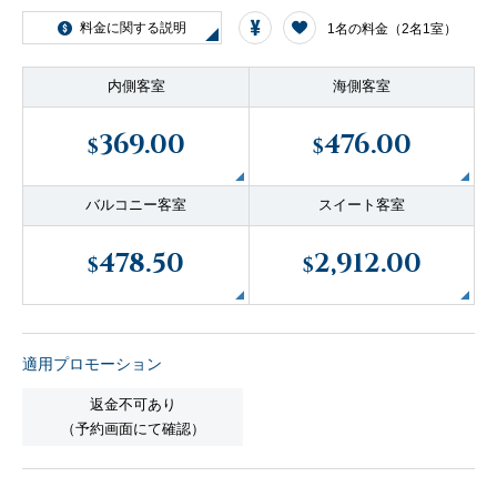
客船のご案内
料金に関する説明
1名の料金（2名1室）
内側客室
海側客室
寄港地ガイド
369.00
476.00
$
$
トピックス
パンフレット
バルコニー客室
スイート客室
478.50
2,912.00
ご予約後の流れ
お問い合わせ
$
$
セレブリティクルーズの世
よくあるご質問
界
適用プロモーション
返金不可あり
（予約画面にて確認）