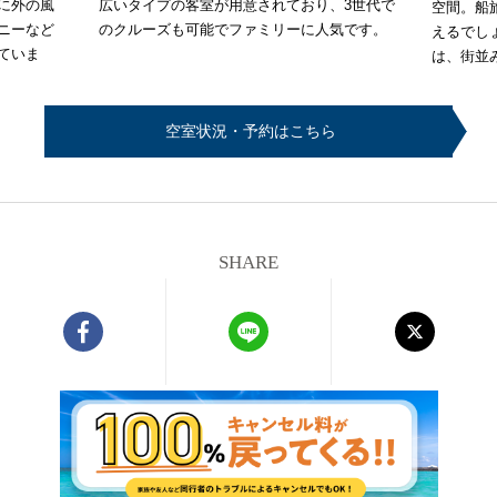
に外の風
広いタイプの客室が用意されており、3世代で
空間。船
ニーなど
のクルーズも可能でファミリーに人気です。
えるでし
ていま
は、街並
空室状況・予約はこちら
SHARE