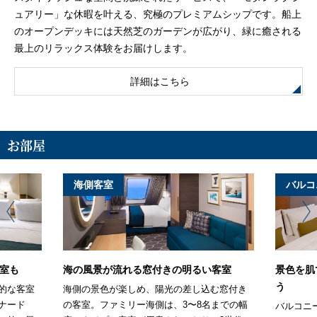
ュアリー」な休暇を叶える、究極のプレミアムシップです。船上
のオープンデッキには天然芝のガーデンが広がり、緑に癒される
最上のリラックス体験をお届けします。
詳細はこちら
お部屋
海側客室
バルコ
室も
海の風景が流れる窓付きの明るい客室
景色を肌
う
的な客室
海側の景色が楽しめ、陽光の差し込む窓付き
ナード
の客室。ファミリー海側は、3〜8名までの幅
バルコニ