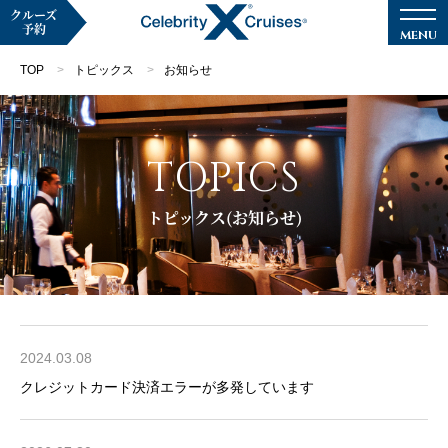
クルーズ
予約
TOP
トピックス
お知らせ
TOPICS
マイページ
メルマガ登録
トピックス(お知らせ)
クルーズ検索
キャンペーン・特集
2024.03.08
クルーズの楽しみ方
クレジットカード決済エラーが多発しています
船内へようこそ