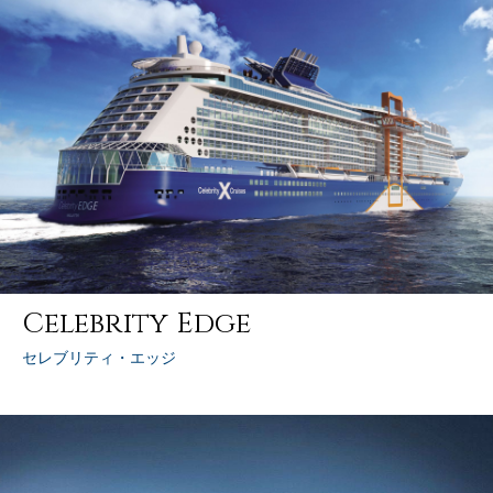
客船のご案内
寄港地ガイド
トピックス
パンフレット
ご予約後の流れ
お問い合わせ
Celebrity Edge
セレブリティクルーズの世
よくあるご質問
セレブリティ・エッジ
界