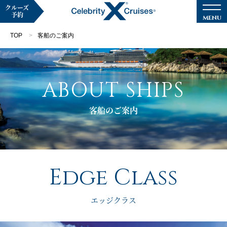
クルーズ
予約
TOP
客船のご案内
ABOUT SHIPS
マイページ
メルマガ登録
客船のご案内
クルーズ検索
キャンペーン・特集
Edge Class
クルーズの楽しみ方
エッジクラス
船内へようこそ